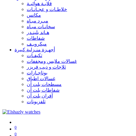
قلايـة هوائيـة
خلاطـات و عجـانـات
مكانس
مبـرد ميـاه
سخانـات ميـاه
هـاند بلينـدر
شفاطات
ميكرويـف
أجهـزة منـزلية كبيرة
تكيفـات
غسالات ملابس ومجففات
ثلاجات و ديب فريزر
بوتاجـازات
غسالات اطباق
مسطحات بلت آن
شفاطات بلت آن
آفران بلت آن
تلفزيونات
0
0