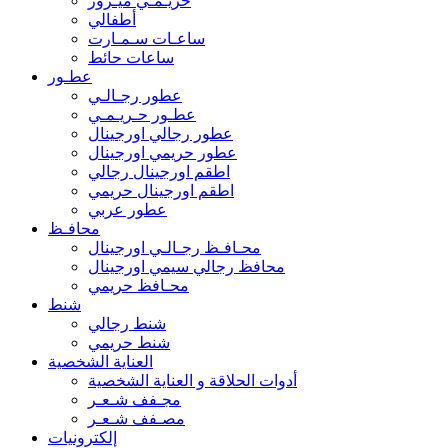
حريـمـي ميـرور
أطفالي
ساعـات سـمـارت
ساعات حائط
عطـور
عطور رجـالـي
عطـور حـريـمـي
عطور رجالي اورجينال
عطور حريمي اورجينال
اطقم اورجينال رجالي
اطقم اورجينال حريمي
عطور عربي
محافـظ
محـافـظ رجـالـي اورجينال
محافظ رجالي سيمي اورجينال
محـافظ حريمي
شنط
شنط رجالي
شنط حريمي
العناية الشخصية
أدوات الحلاقة و العناية الشخصية
مجـفف شـعـر
مصـفف شـعـر
إلكترونيات