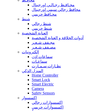
محافـظ
محـافـظ رجـالـي اورجينال
محافظ رجالي سيمي اورجينال
محـافظ حريمي
شنط
شنط رجالي
شنط حريمي
العناية الشخصية
أدوات الحلاقة و العناية الشخصية
مجـفف شـعـر
مصـفف شـعـر
إلكترونيات
سماعات اذن
سماعـات
نظـارات سـمـارت
المنزل الذكي
Home Controller
Smart Lock
Smart Electric
Camera
Safety Sensors
اكسسوار
اكسسوارات رجالي
اكسسوارات حريمي