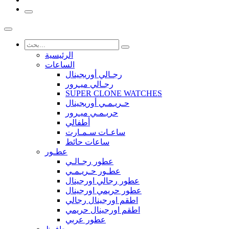
الرئيسية
الساعات
رجـالي أوريجينال
رجـالي ميـرور
SUPER CLONE WATCHES
حـريـمـي أوريجينال
حريـمـي ميـرور
أطفالي
ساعـات سـمـارت
ساعات حائط
عطـور
عطور رجـالـي
عطـور حـريـمـي
عطور رجالي اورجينال
عطور حريمي اورجينال
اطقم اورجينال رجالي
اطقم اورجينال حريمي
عطور عربي