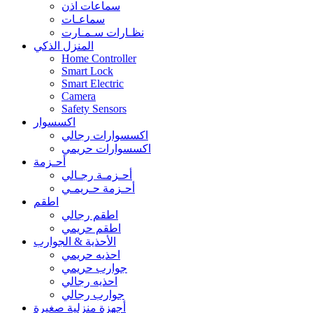
سماعات اذن
سماعـات
نظـارات سـمـارت
المنزل الذكي
Home Controller
Smart Lock
Smart Electric
Camera
Safety Sensors
اكسسوار
اكسسوارات رجالي
اكسسوارات حريمي
أحـزمة
أحـزمـة رجـالي
أحـزمة حـريمـي
اطقم
اطقم رجالي
اطقم حريمي
الأحذية & الجوارب
احذيه حريمي
جوارب حريمي
احذيه رجالي
جوارب رجالي
أجهزة منزلية صغيرة