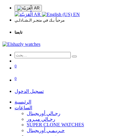
AR
AR
EN
مرحباً بـك في متجـر الـشـاذلـي
تابعنا
0
0
تسجيل الدخول
الرئيسية
الساعات
رجـالي أوريجينال
رجـالي ميـرور
SUPER CLONE WATCHES
حـريـمـي أوريجينال