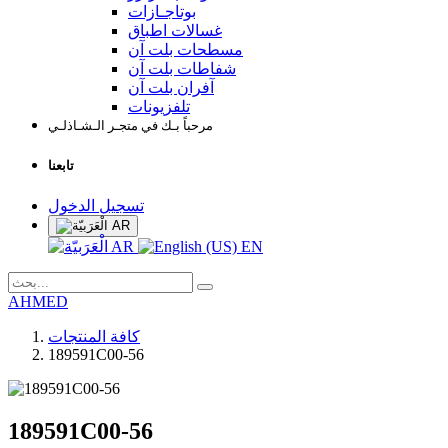
بوتاجـازات
غسالات اطباق
مسطحات بلت آن
شفاطات بلت آن
آفران بلت آن
تلفزيونات
مرحباً بـك في متجـر الـشـاذلـي
تابعنا
تسجيل الدخول
AR
AR
EN
AHMED
كافة المنتجات
189591C00-56
189591C00-56