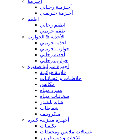
أحـزمة
أحـزمـة رجـالي
أحـزمة حـريمـي
اطقم
اطقم رجالي
اطقم حريمي
الأحذية & الجوارب
احذيه حريمي
جوارب حريمي
احذيه رجالي
جوارب رجالي
أجهزة منزلية صغيرة
قلايـة هوائيـة
خلاطـات و عجـانـات
مكانس
مبـرد ميـاه
سخانـات ميـاه
هـاند بلينـدر
شفاطات
ميكرويـف
أجهـزة منـزلية كبيرة
تكيفـات
غسالات ملابس ومجففات
ثلاجات و ديب فريزر