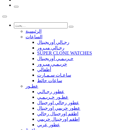
الرئيسية
الساعات
رجـالي أوريجينال
رجـالي ميـرور
SUPER CLONE WATCHES
حـريـمـي أوريجينال
حريـمـي ميـرور
أطفالي
ساعـات سـمـارت
ساعات حائط
عطـور
عطور رجـالـي
عطـور حـريـمـي
عطور رجالي اورجينال
عطور حريمي اورجينال
اطقم اورجينال رجالي
اطقم اورجينال حريمي
عطور عربي