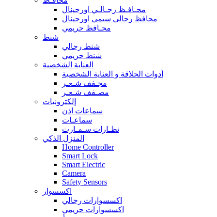
محافـظ
محـافـظ رجـالـي اورجينال
محافظ رجالي سيمي اورجينال
محـافظ حريمي
شنط
شنط رجالي
شنط حريمي
العناية الشخصية
أدوات الحلاقة و العناية الشخصية
مجـفف شـعـر
مصـفف شـعـر
إلكترونيات
سماعات اذن
سماعـات
نظـارات سـمـارت
المنزل الذكي
Home Controller
Smart Lock
Smart Electric
Camera
Safety Sensors
اكسسوار
اكسسوارات رجالي
اكسسوارات حريمي