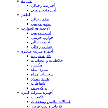
أحـزمة
أحـزمـة رجـالي
أحـزمة حـريمـي
اطقم
اطقم رجالي
اطقم حريمي
الأحذية & الجوارب
احذيه حريمي
جوارب حريمي
احذيه رجالي
جوارب رجالي
أجهزة منزلية صغيرة
قلايـة هوائيـة
خلاطـات و عجـانـات
مكانس
مبـرد ميـاه
سخانـات ميـاه
هـاند بلينـدر
شفاطات
ميكرويـف
أجهـزة منـزلية كبيرة
تكيفـات
غسالات ملابس ومجففات
ثلاجات و ديب فريزر