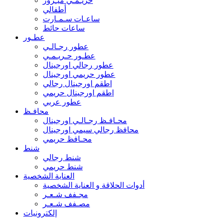
حريـمـي ميـرور
أطفالي
ساعـات سـمـارت
ساعات حائط
عطـور
عطور رجـالـي
عطـور حـريـمـي
عطور رجالي اورجينال
عطور حريمي اورجينال
اطقم اورجينال رجالي
اطقم اورجينال حريمي
عطور عربي
محافـظ
محـافـظ رجـالـي اورجينال
محافظ رجالي سيمي اورجينال
محـافظ حريمي
شنط
شنط رجالي
شنط حريمي
العناية الشخصية
أدوات الحلاقة و العناية الشخصية
مجـفف شـعـر
مصـفف شـعـر
إلكترونيات