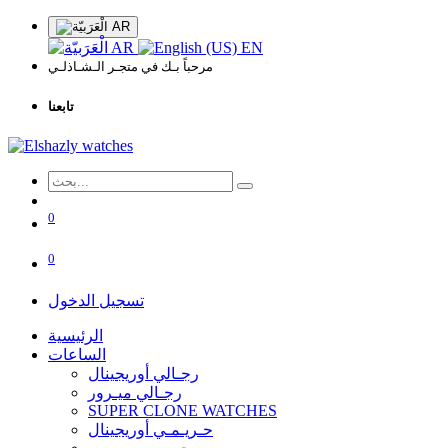
AR
AR
EN
مرحباً بـك في متجـر الـشـاذلـي
تابعنا
0
0
تسجيل الدخول
الرئيسية
الساعات
رجـالي أوريجينال
رجـالي ميـرور
SUPER CLONE WATCHES
حـريـمـي أوريجينال