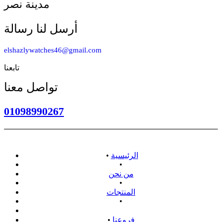
مدينة نصر
أرسل لنا رسالة
elshazlywatches46@gmail.com
تابعنا
تواصل معنا
01098990267
الرئيسية
•
•
من نحن
•
المنتجات
•
سياسة الاسترداد
فروعنا
•