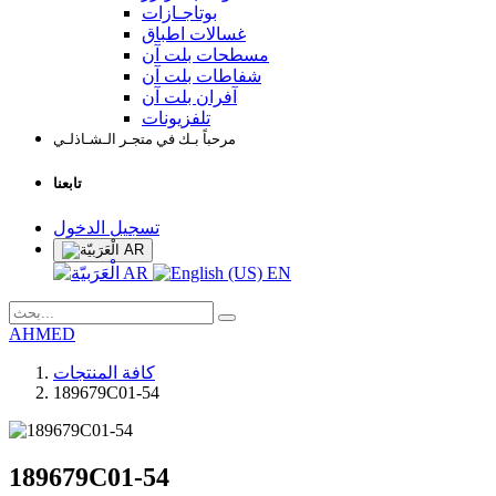
بوتاجـازات
غسالات اطباق
مسطحات بلت آن
شفاطات بلت آن
آفران بلت آن
تلفزيونات
مرحباً بـك في متجـر الـشـاذلـي
تابعنا
تسجيل الدخول
AR
AR
EN
AHMED
كافة المنتجات
189679C01-54
189679C01-54