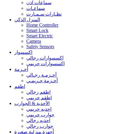
سماعات اذن
سماعـات
نظـارات سـمـارت
المنزل الذكي
Home Controller
Smart Lock
Smart Electric
Camera
Safety Sensors
اكسسوار
اكسسوارات رجالي
اكسسوارات حريمي
أحـزمة
أحـزمـة رجـالي
أحـزمة حـريمـي
اطقم
اطقم رجالي
اطقم حريمي
الأحذية & الجوارب
احذيه حريمي
جوارب حريمي
احذيه رجالي
جوارب رجالي
أجهزة منزلية صغيرة