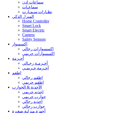
سماعات اذن
سماعـات
نظـارات سـمـارت
المنزل الذكي
Home Controller
Smart Lock
Smart Electric
Camera
Safety Sensors
اكسسوار
اكسسوارات رجالي
اكسسوارات حريمي
أحـزمة
أحـزمـة رجـالي
أحـزمة حـريمـي
اطقم
اطقم رجالي
اطقم حريمي
الأحذية & الجوارب
احذيه حريمي
جوارب حريمي
احذيه رجالي
جوارب رجالي
أجهزة منزلية صغيرة