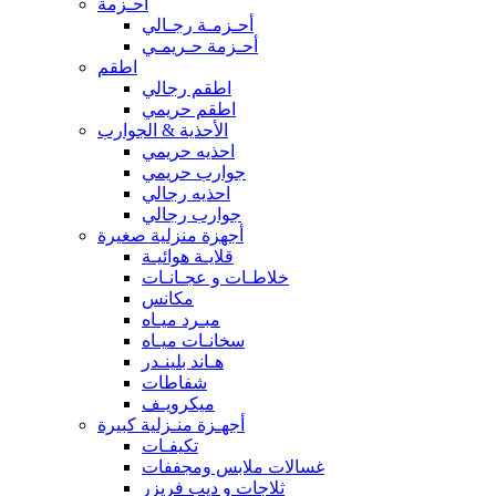
أحـزمة
أحـزمـة رجـالي
أحـزمة حـريمـي
اطقم
اطقم رجالي
اطقم حريمي
الأحذية & الجوارب
احذيه حريمي
جوارب حريمي
احذيه رجالي
جوارب رجالي
أجهزة منزلية صغيرة
قلايـة هوائيـة
خلاطـات و عجـانـات
مكانس
مبـرد ميـاه
سخانـات ميـاه
هـاند بلينـدر
شفاطات
ميكرويـف
أجهـزة منـزلية كبيرة
تكيفـات
غسالات ملابس ومجففات
ثلاجات و ديب فريزر