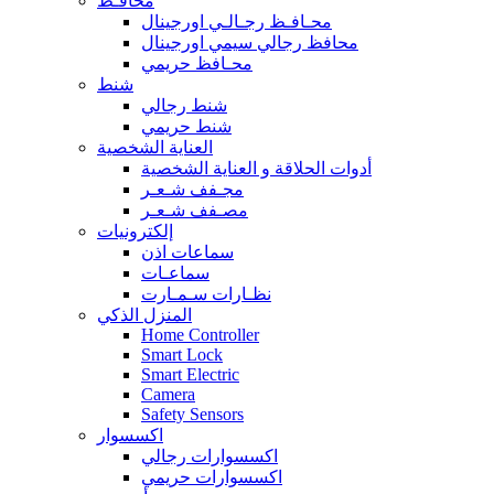
محافـظ
محـافـظ رجـالـي اورجينال
محافظ رجالي سيمي اورجينال
محـافظ حريمي
شنط
شنط رجالي
شنط حريمي
العناية الشخصية
أدوات الحلاقة و العناية الشخصية
مجـفف شـعـر
مصـفف شـعـر
إلكترونيات
سماعات اذن
سماعـات
نظـارات سـمـارت
المنزل الذكي
Home Controller
Smart Lock
Smart Electric
Camera
Safety Sensors
اكسسوار
اكسسوارات رجالي
اكسسوارات حريمي