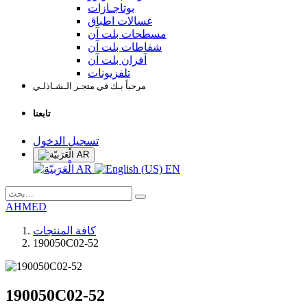
بوتاجـازات
غسالات اطباق
مسطحات بلت آن
شفاطات بلت آن
آفران بلت آن
تلفزيونات
مرحباً بـك في متجـر الـشـاذلـي
تابعنا
تسجيل الدخول
AR
AR
EN
AHMED
كافة المنتجات
190050C02-52
190050C02-52