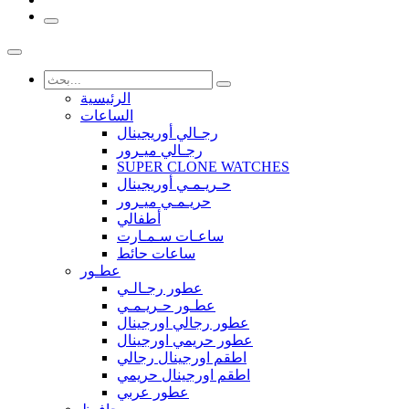
الرئيسية
الساعات
رجـالي أوريجينال
رجـالي ميـرور
SUPER CLONE WATCHES
حـريـمـي أوريجينال
حريـمـي ميـرور
أطفالي
ساعـات سـمـارت
ساعات حائط
عطـور
عطور رجـالـي
عطـور حـريـمـي
عطور رجالي اورجينال
عطور حريمي اورجينال
اطقم اورجينال رجالي
اطقم اورجينال حريمي
عطور عربي