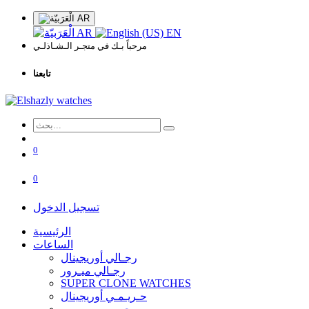
AR
AR
EN
مرحباً بـك في متجـر الـشـاذلـي
تابعنا
0
0
تسجيل الدخول
الرئيسية
الساعات
رجـالي أوريجينال
رجـالي ميـرور
SUPER CLONE WATCHES
حـريـمـي أوريجينال