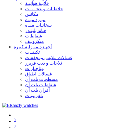
قلايـة هوائيـة
خلاطـات و عجـانـات
مكانس
مبـرد ميـاه
سخانـات ميـاه
هـاند بلينـدر
شفاطات
ميكرويـف
أجهـزة منـزلية كبيرة
تكيفـات
غسالات ملابس ومجففات
ثلاجات و ديب فريزر
بوتاجـازات
غسالات اطباق
مسطحات بلت آن
شفاطات بلت آن
آفران بلت آن
تلفزيونات
0
0