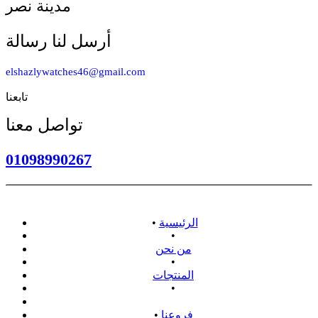
مدينة نصر
أرسل لنا رسالة
elshazlywatches46@gmail.com
تابعنا
تواصل معنا
01098990267
الرئيسية
•
•
من نحن
•
المنتجات
•
سياسة الاسترداد
فروعنا
•