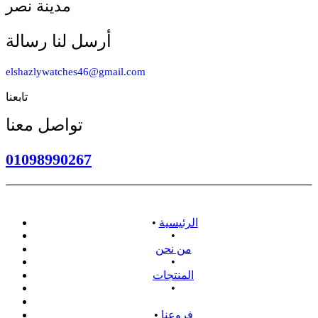
مدينة نصر
أرسل لنا رسالة
elshazlywatches46@gmail.com
تابعنا
تواصل معنا
01098990267
الرئيسية
•
•
من نحن
•
المنتجات
•
سياسة الاسترداد
فروعنا
•