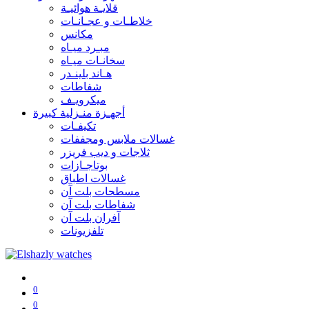
قلايـة هوائيـة
خلاطـات و عجـانـات
مكانس
مبـرد ميـاه
سخانـات ميـاه
هـاند بلينـدر
شفاطات
ميكرويـف
أجهـزة منـزلية كبيرة
تكيفـات
غسالات ملابس ومجففات
ثلاجات و ديب فريزر
بوتاجـازات
غسالات اطباق
مسطحات بلت آن
شفاطات بلت آن
آفران بلت آن
تلفزيونات
0
0