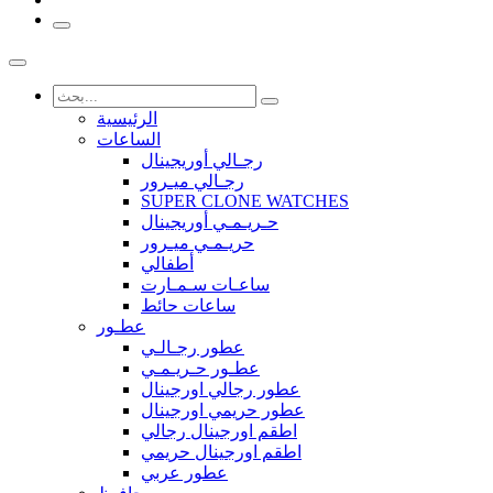
الرئيسية
الساعات
رجـالي أوريجينال
رجـالي ميـرور
SUPER CLONE WATCHES
حـريـمـي أوريجينال
حريـمـي ميـرور
أطفالي
ساعـات سـمـارت
ساعات حائط
عطـور
عطور رجـالـي
عطـور حـريـمـي
عطور رجالي اورجينال
عطور حريمي اورجينال
اطقم اورجينال رجالي
اطقم اورجينال حريمي
عطور عربي