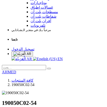
بوتاجـازات
غسالات اطباق
مسطحات بلت آن
شفاطات بلت آن
آفران بلت آن
تلفزيونات
مرحباً بـك في متجـر الـشـاذلـي
تابعنا
تسجيل الدخول
AR
AR
EN
AHMED
كافة المنتجات
190050C02-54
190050C02-54