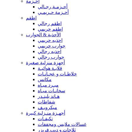
أحـزمة
أحـزمـة رجـالي
أحـزمة حـريمـي
اطقم
اطقم رجالي
اطقم حريمي
الأحذية & الجوارب
احذيه حريمي
جوارب حريمي
احذيه رجالي
جوارب رجالي
أجهزة منزلية صغيرة
قلايـة هوائيـة
خلاطـات و عجـانـات
مكانس
مبـرد ميـاه
سخانـات ميـاه
هـاند بلينـدر
شفاطات
ميكرويـف
أجهـزة منـزلية كبيرة
تكيفـات
غسالات ملابس ومجففات
ثلاجات و ديب فريزر