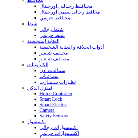
محافـظ
محـافـظ رجـالـي اورجينال
محافظ رجالي سيمي اورجينال
محـافظ حريمي
شنط
شنط رجالي
شنط حريمي
العناية الشخصية
أدوات الحلاقة و العناية الشخصية
مجـفف شـعـر
مصـفف شـعـر
إلكترونيات
سماعات اذن
سماعـات
نظـارات سـمـارت
المنزل الذكي
Home Controller
Smart Lock
Smart Electric
Camera
Safety Sensors
اكسسوار
اكسسوارات رجالي
اكسسوارات حريمي