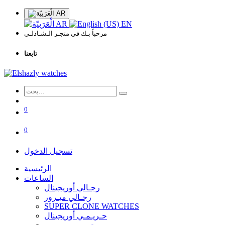
AR
AR
EN
مرحباً بـك في متجـر الـشـاذلـي
تابعنا
0
0
تسجيل الدخول
الرئيسية
الساعات
رجـالي أوريجينال
رجـالي ميـرور
SUPER CLONE WATCHES
حـريـمـي أوريجينال