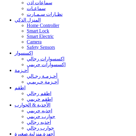
سماعات اذن
سماعـات
نظـارات سـمـارت
المنزل الذكي
Home Controller
Smart Lock
Smart Electric
Camera
Safety Sensors
اكسسوار
اكسسوارات رجالي
اكسسوارات حريمي
أحـزمة
أحـزمـة رجـالي
أحـزمة حـريمـي
اطقم
اطقم رجالي
اطقم حريمي
الأحذية & الجوارب
احذيه حريمي
جوارب حريمي
احذيه رجالي
جوارب رجالي
أجهزة منزلية صغيرة