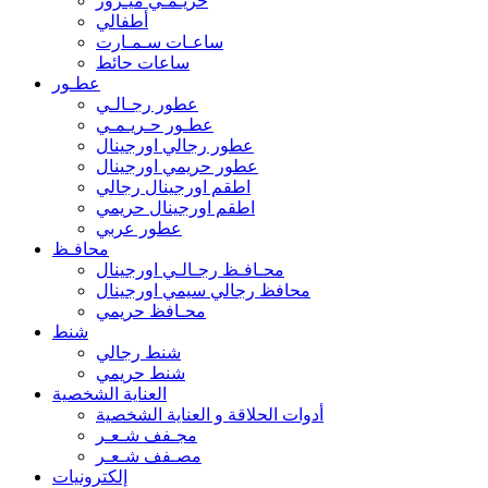
حريـمـي ميـرور
أطفالي
ساعـات سـمـارت
ساعات حائط
عطـور
عطور رجـالـي
عطـور حـريـمـي
عطور رجالي اورجينال
عطور حريمي اورجينال
اطقم اورجينال رجالي
اطقم اورجينال حريمي
عطور عربي
محافـظ
محـافـظ رجـالـي اورجينال
محافظ رجالي سيمي اورجينال
محـافظ حريمي
شنط
شنط رجالي
شنط حريمي
العناية الشخصية
أدوات الحلاقة و العناية الشخصية
مجـفف شـعـر
مصـفف شـعـر
إلكترونيات