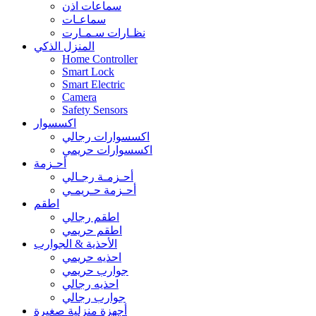
سماعات اذن
سماعـات
نظـارات سـمـارت
المنزل الذكي
Home Controller
Smart Lock
Smart Electric
Camera
Safety Sensors
اكسسوار
اكسسوارات رجالي
اكسسوارات حريمي
أحـزمة
أحـزمـة رجـالي
أحـزمة حـريمـي
اطقم
اطقم رجالي
اطقم حريمي
الأحذية & الجوارب
احذيه حريمي
جوارب حريمي
احذيه رجالي
جوارب رجالي
أجهزة منزلية صغيرة