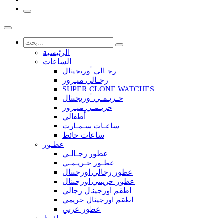
الرئيسية
الساعات
رجـالي أوريجينال
رجـالي ميـرور
SUPER CLONE WATCHES
حـريـمـي أوريجينال
حريـمـي ميـرور
أطفالي
ساعـات سـمـارت
ساعات حائط
عطـور
عطور رجـالـي
عطـور حـريـمـي
عطور رجالي اورجينال
عطور حريمي اورجينال
اطقم اورجينال رجالي
اطقم اورجينال حريمي
عطور عربي