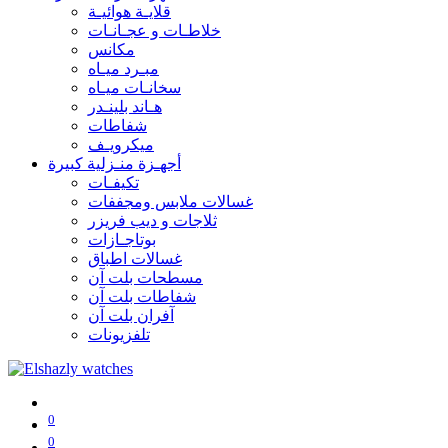
قلايـة هوائيـة
خلاطـات و عجـانـات
مكانس
مبـرد ميـاه
سخانـات ميـاه
هـاند بلينـدر
شفاطات
ميكرويـف
أجهـزة منـزلية كبيرة
تكيفـات
غسالات ملابس ومجففات
ثلاجات و ديب فريزر
بوتاجـازات
غسالات اطباق
مسطحات بلت آن
شفاطات بلت آن
آفران بلت آن
تلفزيونات
0
0