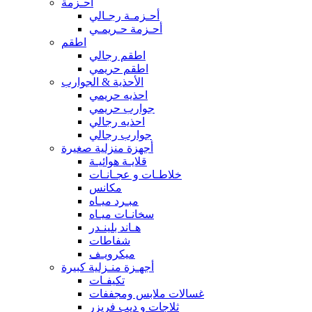
أحـزمة
أحـزمـة رجـالي
أحـزمة حـريمـي
اطقم
اطقم رجالي
اطقم حريمي
الأحذية & الجوارب
احذيه حريمي
جوارب حريمي
احذيه رجالي
جوارب رجالي
أجهزة منزلية صغيرة
قلايـة هوائيـة
خلاطـات و عجـانـات
مكانس
مبـرد ميـاه
سخانـات ميـاه
هـاند بلينـدر
شفاطات
ميكرويـف
أجهـزة منـزلية كبيرة
تكيفـات
غسالات ملابس ومجففات
ثلاجات و ديب فريزر