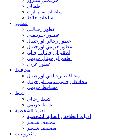
حريـمـي ميـرور
أطفالي
ساعـات سـمـارت
ساعات حائط
عطـور
عطور رجـالـي
عطـور حـريـمـي
عطور رجالي اورجينال
عطور حريمي اورجينال
اطقم اورجينال رجالي
اطقم اورجينال حريمي
عطور عربي
محافـظ
محـافـظ رجـالـي اورجينال
محافظ رجالي سيمي اورجينال
محـافظ حريمي
شنط
شنط رجالي
شنط حريمي
العناية الشخصية
أدوات الحلاقة و العناية الشخصية
مجـفف شـعـر
مصـفف شـعـر
إلكترونيات