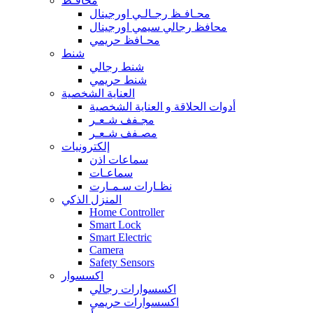
محافـظ
محـافـظ رجـالـي اورجينال
محافظ رجالي سيمي اورجينال
محـافظ حريمي
شنط
شنط رجالي
شنط حريمي
العناية الشخصية
أدوات الحلاقة و العناية الشخصية
مجـفف شـعـر
مصـفف شـعـر
إلكترونيات
سماعات اذن
سماعـات
نظـارات سـمـارت
المنزل الذكي
Home Controller
Smart Lock
Smart Electric
Camera
Safety Sensors
اكسسوار
اكسسوارات رجالي
اكسسوارات حريمي