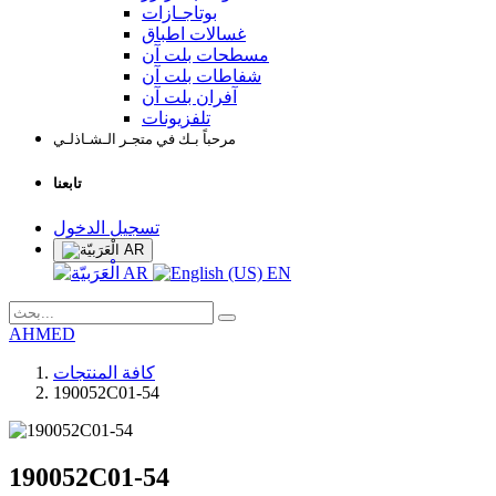
بوتاجـازات
غسالات اطباق
مسطحات بلت آن
شفاطات بلت آن
آفران بلت آن
تلفزيونات
مرحباً بـك في متجـر الـشـاذلـي
تابعنا
تسجيل الدخول
AR
AR
EN
AHMED
كافة المنتجات
190052C01-54
190052C01-54