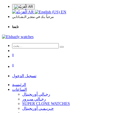
AR
AR
EN
مرحباً بـك في متجـر الـشـاذلـي
تابعنا
0
0
تسجيل الدخول
الرئيسية
الساعات
رجـالي أوريجينال
رجـالي ميـرور
SUPER CLONE WATCHES
حـريـمـي أوريجينال