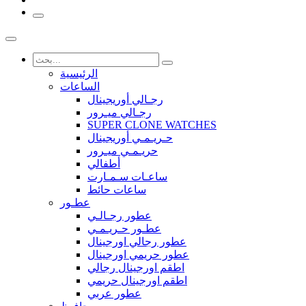
الرئيسية
الساعات
رجـالي أوريجينال
رجـالي ميـرور
SUPER CLONE WATCHES
حـريـمـي أوريجينال
حريـمـي ميـرور
أطفالي
ساعـات سـمـارت
ساعات حائط
عطـور
عطور رجـالـي
عطـور حـريـمـي
عطور رجالي اورجينال
عطور حريمي اورجينال
اطقم اورجينال رجالي
اطقم اورجينال حريمي
عطور عربي