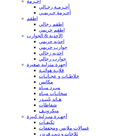
أحـزمة
أحـزمـة رجـالي
أحـزمة حـريمـي
اطقم
اطقم رجالي
اطقم حريمي
الأحذية & الجوارب
احذيه حريمي
جوارب حريمي
احذيه رجالي
جوارب رجالي
أجهزة منزلية صغيرة
قلايـة هوائيـة
خلاطـات و عجـانـات
مكانس
مبـرد ميـاه
سخانـات ميـاه
هـاند بلينـدر
شفاطات
ميكرويـف
أجهـزة منـزلية كبيرة
تكيفـات
غسالات ملابس ومجففات
ثلاجات و ديب فريزر