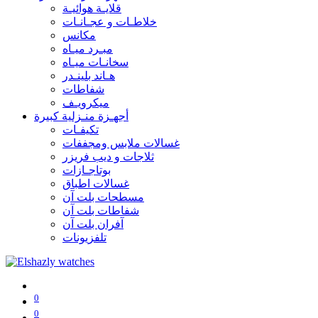
قلايـة هوائيـة
خلاطـات و عجـانـات
مكانس
مبـرد ميـاه
سخانـات ميـاه
هـاند بلينـدر
شفاطات
ميكرويـف
أجهـزة منـزلية كبيرة
تكيفـات
غسالات ملابس ومجففات
ثلاجات و ديب فريزر
بوتاجـازات
غسالات اطباق
مسطحات بلت آن
شفاطات بلت آن
آفران بلت آن
تلفزيونات
0
0