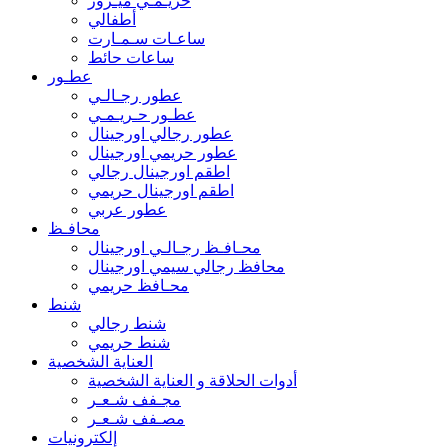
حريـمـي ميـرور
أطفالي
ساعـات سـمـارت
ساعات حائط
عطـور
عطور رجـالـي
عطـور حـريـمـي
عطور رجالي اورجينال
عطور حريمي اورجينال
اطقم اورجينال رجالي
اطقم اورجينال حريمي
عطور عربي
محافـظ
محـافـظ رجـالـي اورجينال
محافظ رجالي سيمي اورجينال
محـافظ حريمي
شنط
شنط رجالي
شنط حريمي
العناية الشخصية
أدوات الحلاقة و العناية الشخصية
مجـفف شـعـر
مصـفف شـعـر
إلكترونيات