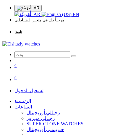
AR
AR
EN
مرحباً بـك في متجـر الـشـاذلـي
تابعنا
0
0
تسجيل الدخول
الرئيسية
الساعات
رجـالي أوريجينال
رجـالي ميـرور
SUPER CLONE WATCHES
حـريـمـي أوريجينال