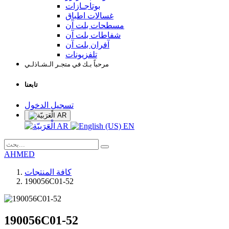
بوتاجـازات
غسالات اطباق
مسطحات بلت آن
شفاطات بلت آن
آفران بلت آن
تلفزيونات
مرحباً بـك في متجـر الـشـاذلـي
تابعنا
تسجيل الدخول
AR
AR
EN
AHMED
كافة المنتجات
190056C01-52
190056C01-52