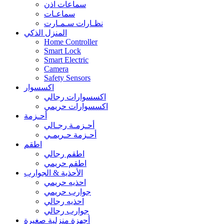
سماعات اذن
سماعـات
نظـارات سـمـارت
المنزل الذكي
Home Controller
Smart Lock
Smart Electric
Camera
Safety Sensors
اكسسوار
اكسسوارات رجالي
اكسسوارات حريمي
أحـزمة
أحـزمـة رجـالي
أحـزمة حـريمـي
اطقم
اطقم رجالي
اطقم حريمي
الأحذية & الجوارب
احذيه حريمي
جوارب حريمي
احذيه رجالي
جوارب رجالي
أجهزة منزلية صغيرة