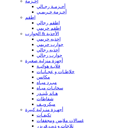
أحـزمة
أحـزمـة رجـالي
أحـزمة حـريمـي
اطقم
اطقم رجالي
اطقم حريمي
الأحذية & الجوارب
احذيه حريمي
جوارب حريمي
احذيه رجالي
جوارب رجالي
أجهزة منزلية صغيرة
قلايـة هوائيـة
خلاطـات و عجـانـات
مكانس
مبـرد ميـاه
سخانـات ميـاه
هـاند بلينـدر
شفاطات
ميكرويـف
أجهـزة منـزلية كبيرة
تكيفـات
غسالات ملابس ومجففات
ثلاجات و ديب فريزر