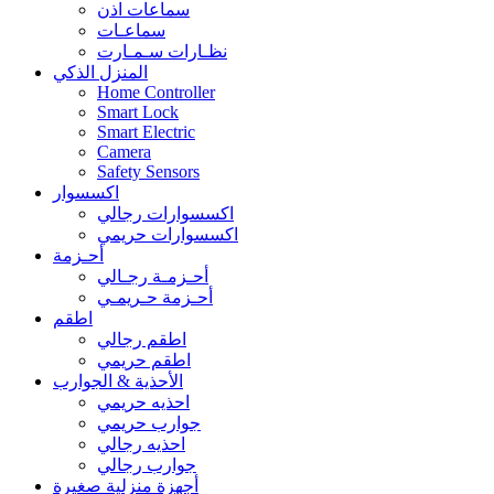
سماعات اذن
سماعـات
نظـارات سـمـارت
المنزل الذكي
Home Controller
Smart Lock
Smart Electric
Camera
Safety Sensors
اكسسوار
اكسسوارات رجالي
اكسسوارات حريمي
أحـزمة
أحـزمـة رجـالي
أحـزمة حـريمـي
اطقم
اطقم رجالي
اطقم حريمي
الأحذية & الجوارب
احذيه حريمي
جوارب حريمي
احذيه رجالي
جوارب رجالي
أجهزة منزلية صغيرة