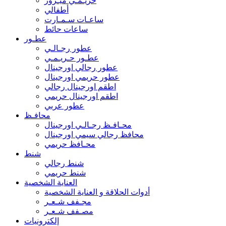
حريـمـي ميـرور
أطفالي
ساعـات سـمـارت
ساعات حائط
عطـور
عطور رجـالـي
عطـور حـريـمـي
عطور رجالي اورجينال
عطور حريمي اورجينال
اطقم اورجينال رجالي
اطقم اورجينال حريمي
عطور عربي
محافـظ
محـافـظ رجـالـي اورجينال
محافظ رجالي سيمي اورجينال
محـافظ حريمي
شنط
شنط رجالي
شنط حريمي
العناية الشخصية
أدوات الحلاقة و العناية الشخصية
مجـفف شـعـر
مصـفف شـعـر
إلكترونيات