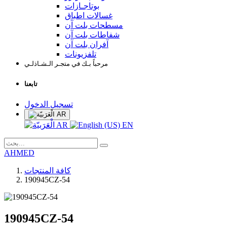
بوتاجـازات
غسالات اطباق
مسطحات بلت آن
شفاطات بلت آن
آفران بلت آن
تلفزيونات
مرحباً بـك في متجـر الـشـاذلـي
تابعنا
تسجيل الدخول
AR
AR
EN
AHMED
كافة المنتجات
190945CZ-54
190945CZ-54