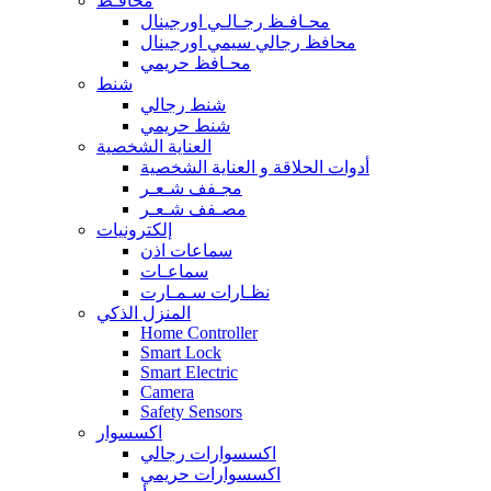
محافـظ
محـافـظ رجـالـي اورجينال
محافظ رجالي سيمي اورجينال
محـافظ حريمي
شنط
شنط رجالي
شنط حريمي
العناية الشخصية
أدوات الحلاقة و العناية الشخصية
مجـفف شـعـر
مصـفف شـعـر
إلكترونيات
سماعات اذن
سماعـات
نظـارات سـمـارت
المنزل الذكي
Home Controller
Smart Lock
Smart Electric
Camera
Safety Sensors
اكسسوار
اكسسوارات رجالي
اكسسوارات حريمي