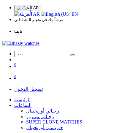
AR
AR
EN
مرحباً بـك في متجـر الـشـاذلـي
تابعنا
0
0
تسجيل الدخول
الرئيسية
الساعات
رجـالي أوريجينال
رجـالي ميـرور
SUPER CLONE WATCHES
حـريـمـي أوريجينال