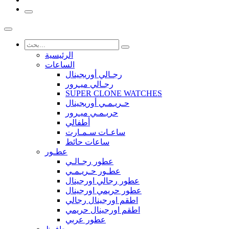
الرئيسية
الساعات
رجـالي أوريجينال
رجـالي ميـرور
SUPER CLONE WATCHES
حـريـمـي أوريجينال
حريـمـي ميـرور
أطفالي
ساعـات سـمـارت
ساعات حائط
عطـور
عطور رجـالـي
عطـور حـريـمـي
عطور رجالي اورجينال
عطور حريمي اورجينال
اطقم اورجينال رجالي
اطقم اورجينال حريمي
عطور عربي