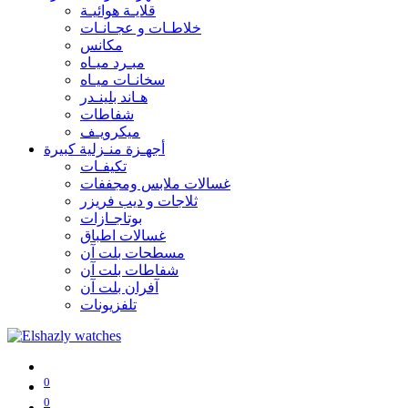
قلايـة هوائيـة
خلاطـات و عجـانـات
مكانس
مبـرد ميـاه
سخانـات ميـاه
هـاند بلينـدر
شفاطات
ميكرويـف
أجهـزة منـزلية كبيرة
تكيفـات
غسالات ملابس ومجففات
ثلاجات و ديب فريزر
بوتاجـازات
غسالات اطباق
مسطحات بلت آن
شفاطات بلت آن
آفران بلت آن
تلفزيونات
0
0