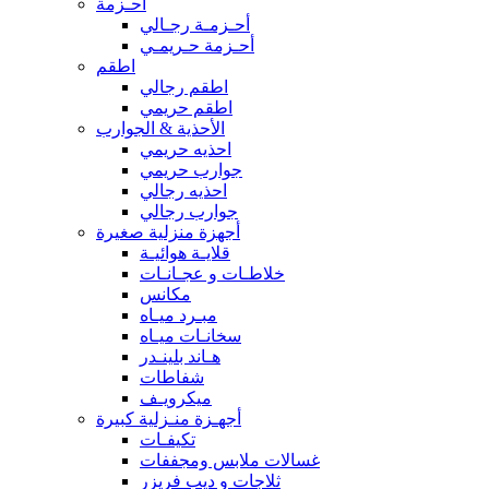
أحـزمة
أحـزمـة رجـالي
أحـزمة حـريمـي
اطقم
اطقم رجالي
اطقم حريمي
الأحذية & الجوارب
احذيه حريمي
جوارب حريمي
احذيه رجالي
جوارب رجالي
أجهزة منزلية صغيرة
قلايـة هوائيـة
خلاطـات و عجـانـات
مكانس
مبـرد ميـاه
سخانـات ميـاه
هـاند بلينـدر
شفاطات
ميكرويـف
أجهـزة منـزلية كبيرة
تكيفـات
غسالات ملابس ومجففات
ثلاجات و ديب فريزر