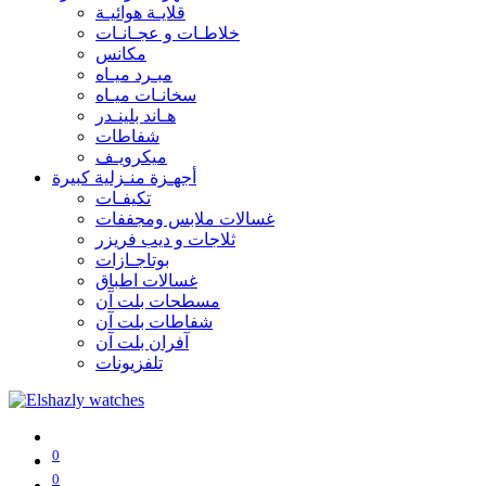
قلايـة هوائيـة
خلاطـات و عجـانـات
مكانس
مبـرد ميـاه
سخانـات ميـاه
هـاند بلينـدر
شفاطات
ميكرويـف
أجهـزة منـزلية كبيرة
تكيفـات
غسالات ملابس ومجففات
ثلاجات و ديب فريزر
بوتاجـازات
غسالات اطباق
مسطحات بلت آن
شفاطات بلت آن
آفران بلت آن
تلفزيونات
0
0