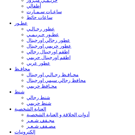
حريـمـي ميـرور
أطفالي
ساعـات سـمـارت
ساعات حائط
عطـور
عطور رجـالـي
عطـور حـريـمـي
عطور رجالي اورجينال
عطور حريمي اورجينال
اطقم اورجينال رجالي
اطقم اورجينال حريمي
عطور عربي
محافـظ
محـافـظ رجـالـي اورجينال
محافظ رجالي سيمي اورجينال
محـافظ حريمي
شنط
شنط رجالي
شنط حريمي
العناية الشخصية
أدوات الحلاقة و العناية الشخصية
مجـفف شـعـر
مصـفف شـعـر
إلكترونيات