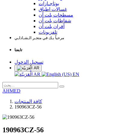
بوتاجـازات
غسالات اطباق
مسطحات بلت آن
شفاطات بلت آن
آفران بلت آن
تلفزيونات
مرحباً بـك في متجـر الـشـاذلـي
تابعنا
تسجيل الدخول
AR
AR
EN
AHMED
كافة المنتجات
190963CZ-56
190963CZ-56