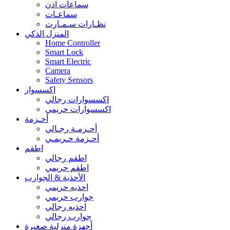
سماعات اذن
سماعـات
نظـارات سـمـارت
المنزل الذكي
Home Controller
Smart Lock
Smart Electric
Camera
Safety Sensors
اكسسوار
اكسسوارات رجالي
اكسسوارات حريمي
أحـزمة
أحـزمـة رجـالي
أحـزمة حـريمـي
اطقم
اطقم رجالي
اطقم حريمي
الأحذية & الجوارب
احذيه حريمي
جوارب حريمي
احذيه رجالي
جوارب رجالي
أجهزة منزلية صغيرة