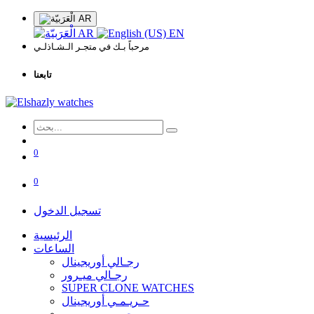
AR
AR
EN
مرحباً بـك في متجـر الـشـاذلـي
تابعنا
0
0
تسجيل الدخول
الرئيسية
الساعات
رجـالي أوريجينال
رجـالي ميـرور
SUPER CLONE WATCHES
حـريـمـي أوريجينال