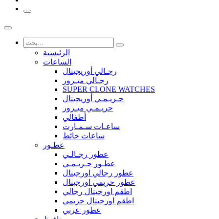
الرئيسية
الساعات
رجـالي أوريجينال
رجـالي ميـرور
SUPER CLONE WATCHES
حـريـمـي أوريجينال
حريـمـي ميـرور
أطفالي
ساعـات سـمـارت
ساعات حائط
عطـور
عطور رجـالـي
عطـور حـريـمـي
عطور رجالي اورجينال
عطور حريمي اورجينال
اطقم اورجينال رجالي
اطقم اورجينال حريمي
عطور عربي