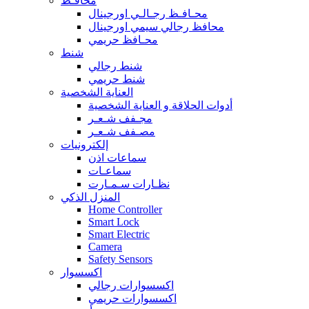
محافـظ
محـافـظ رجـالـي اورجينال
محافظ رجالي سيمي اورجينال
محـافظ حريمي
شنط
شنط رجالي
شنط حريمي
العناية الشخصية
أدوات الحلاقة و العناية الشخصية
مجـفف شـعـر
مصـفف شـعـر
إلكترونيات
سماعات اذن
سماعـات
نظـارات سـمـارت
المنزل الذكي
Home Controller
Smart Lock
Smart Electric
Camera
Safety Sensors
اكسسوار
اكسسوارات رجالي
اكسسوارات حريمي