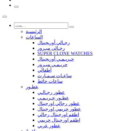
الرئيسية
الساعات
رجـالي أوريجينال
رجـالي ميـرور
SUPER CLONE WATCHES
حـريـمـي أوريجينال
حريـمـي ميـرور
أطفالي
ساعـات سـمـارت
ساعات حائط
عطـور
عطور رجـالـي
عطـور حـريـمـي
عطور رجالي اورجينال
عطور حريمي اورجينال
اطقم اورجينال رجالي
اطقم اورجينال حريمي
عطور عربي