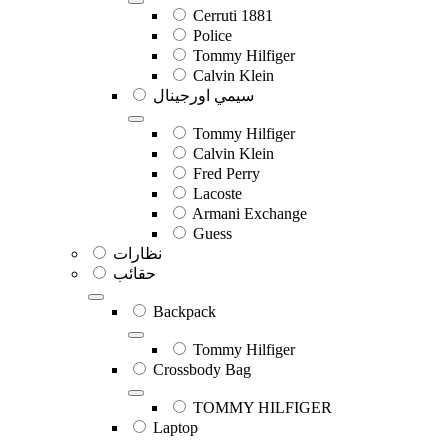
Cerruti 1881
Police
Tommy Hilfiger
Calvin Klein
سيمي اورجينال
Tommy Hilfiger
Calvin Klein
Fred Perry
Lacoste
Armani Exchange
Guess
نظارات
حقائب
Backpack
Tommy Hilfiger
Crossbody Bag
TOMMY HILFIGER
Laptop