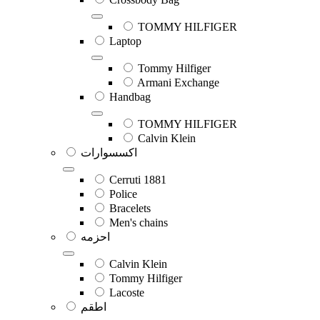
TOMMY HILFIGER
Laptop
Tommy Hilfiger
Armani Exchange
Handbag
TOMMY HILFIGER
Calvin Klein
اكسسوارات
Cerruti 1881
Police
Bracelets
Men's chains
احزمه
Calvin Klein
Tommy Hilfiger
Lacoste
اطقم