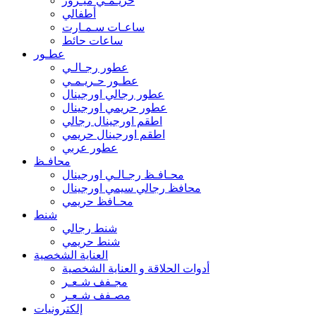
حريـمـي ميـرور
أطفالي
ساعـات سـمـارت
ساعات حائط
عطـور
عطور رجـالـي
عطـور حـريـمـي
عطور رجالي اورجينال
عطور حريمي اورجينال
اطقم اورجينال رجالي
اطقم اورجينال حريمي
عطور عربي
محافـظ
محـافـظ رجـالـي اورجينال
محافظ رجالي سيمي اورجينال
محـافظ حريمي
شنط
شنط رجالي
شنط حريمي
العناية الشخصية
أدوات الحلاقة و العناية الشخصية
مجـفف شـعـر
مصـفف شـعـر
إلكترونيات