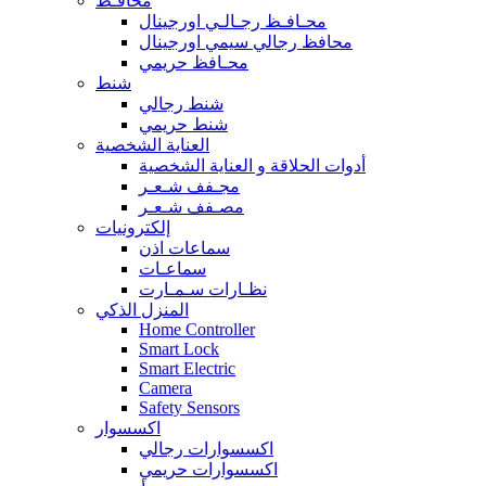
محافـظ
محـافـظ رجـالـي اورجينال
محافظ رجالي سيمي اورجينال
محـافظ حريمي
شنط
شنط رجالي
شنط حريمي
العناية الشخصية
أدوات الحلاقة و العناية الشخصية
مجـفف شـعـر
مصـفف شـعـر
إلكترونيات
سماعات اذن
سماعـات
نظـارات سـمـارت
المنزل الذكي
Home Controller
Smart Lock
Smart Electric
Camera
Safety Sensors
اكسسوار
اكسسوارات رجالي
اكسسوارات حريمي