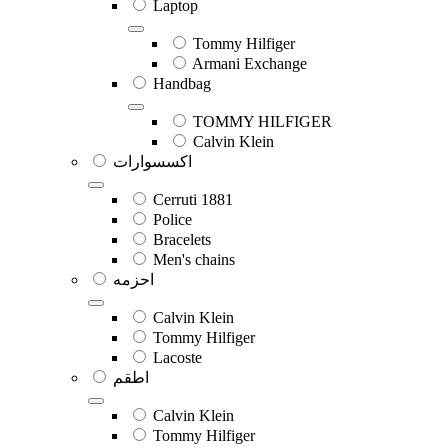
Laptop
Tommy Hilfiger
Armani Exchange
Handbag
TOMMY HILFIGER
Calvin Klein
اكسسوارات
Cerruti 1881
Police
Bracelets
Men's chains
احزمه
Calvin Klein
Tommy Hilfiger
Lacoste
اطقم
Calvin Klein
Tommy Hilfiger