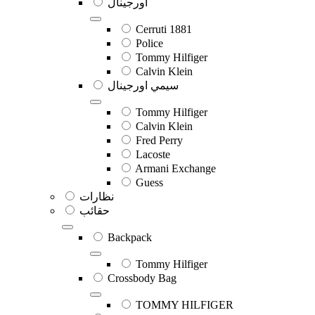
اورجينال
Cerruti 1881
Police
Tommy Hilfiger
Calvin Klein
سيمي اورجينال
Tommy Hilfiger
Calvin Klein
Fred Perry
Lacoste
Armani Exchange
Guess
نظارات
حقائب
Backpack
Tommy Hilfiger
Crossbody Bag
TOMMY HILFIGER