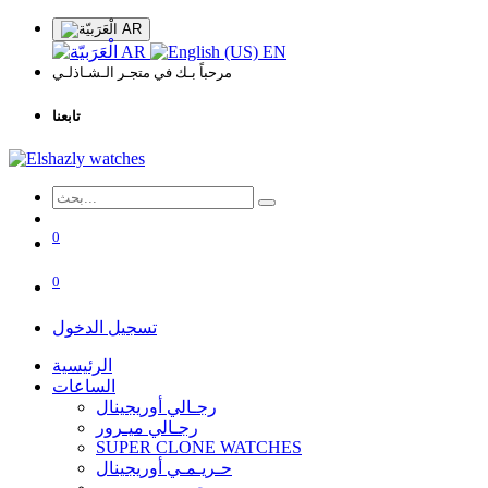
AR
AR
EN
مرحباً بـك في متجـر الـشـاذلـي
تابعنا
0
0
تسجيل الدخول
الرئيسية
الساعات
رجـالي أوريجينال
رجـالي ميـرور
SUPER CLONE WATCHES
حـريـمـي أوريجينال