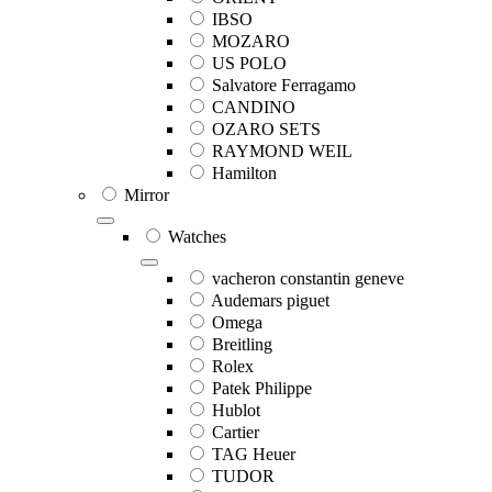
IBSO
MOZARO
US POLO
Salvatore Ferragamo
CANDINO
OZARO SETS
RAYMOND WEIL
Hamilton
Mirror
Watches
vacheron constantin geneve
Audemars piguet
Omega
Breitling
Rolex
Patek Philippe
Hublot
Cartier
TAG Heuer
TUDOR