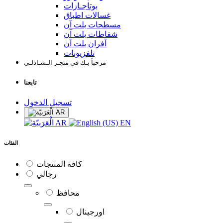
بوتاجـازات
غسالات اطباق
مسطحات بلت آن
شفاطات بلت آن
آفران بلت آن
تلفزيونات
مرحباً بـك في متجـر الـشـاذلـي
تابعنا
تسجيل الدخول
AR
AR
EN
الفئات
كافة المنتجات
رجالي
محافظ
اورجينال