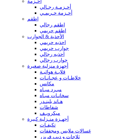
أحـزمة
أحـزمـة رجـالي
أحـزمة حـريمـي
اطقم
اطقم رجالي
اطقم حريمي
الأحذية & الجوارب
احذيه حريمي
جوارب حريمي
احذيه رجالي
جوارب رجالي
أجهزة منزلية صغيرة
قلايـة هوائيـة
خلاطـات و عجـانـات
مكانس
مبـرد ميـاه
سخانـات ميـاه
هـاند بلينـدر
شفاطات
ميكرويـف
أجهـزة منـزلية كبيرة
تكيفـات
غسالات ملابس ومجففات
ثلاجات و ديب فريزر