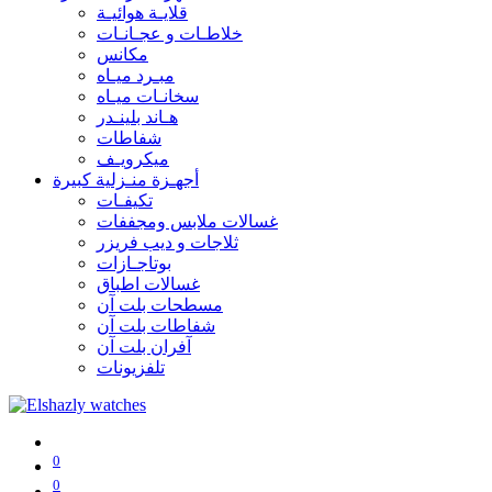
قلايـة هوائيـة
خلاطـات و عجـانـات
مكانس
مبـرد ميـاه
سخانـات ميـاه
هـاند بلينـدر
شفاطات
ميكرويـف
أجهـزة منـزلية كبيرة
تكيفـات
غسالات ملابس ومجففات
ثلاجات و ديب فريزر
بوتاجـازات
غسالات اطباق
مسطحات بلت آن
شفاطات بلت آن
آفران بلت آن
تلفزيونات
0
0