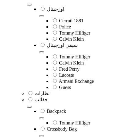
اورجينال
Cerruti 1881
Police
Tommy Hilfiger
Calvin Klein
سيمي اورجينال
Tommy Hilfiger
Calvin Klein
Fred Perry
Lacoste
Armani Exchange
Guess
نظارات
حقائب
Backpack
Tommy Hilfiger
Crossbody Bag