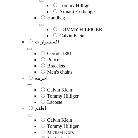
Tommy Hilfiger
Armani Exchange
Handbag
TOMMY HILFIGER
Calvin Klein
اكسسوارات
Cerruti 1881
Police
Bracelets
Men's chains
احزمه
Calvin Klein
Tommy Hilfiger
Lacoste
اطقم
Calvin Klein
Tommy Hilfiger
Michael Kors