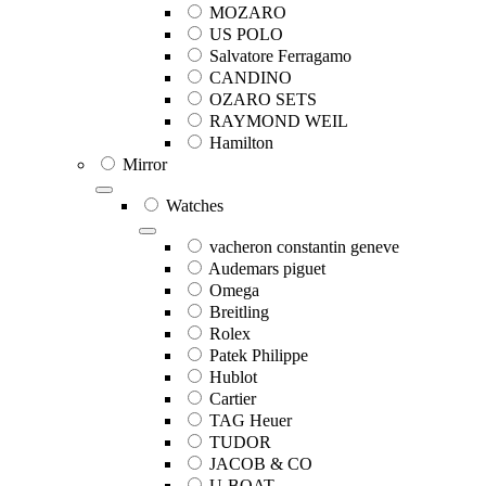
MOZARO
US POLO
Salvatore Ferragamo
CANDINO
OZARO SETS
RAYMOND WEIL
Hamilton
Mirror
Watches
vacheron constantin geneve
Audemars piguet
Omega
Breitling
Rolex
Patek Philippe
Hublot
Cartier
TAG Heuer
TUDOR
JACOB & CO
U-BOAT