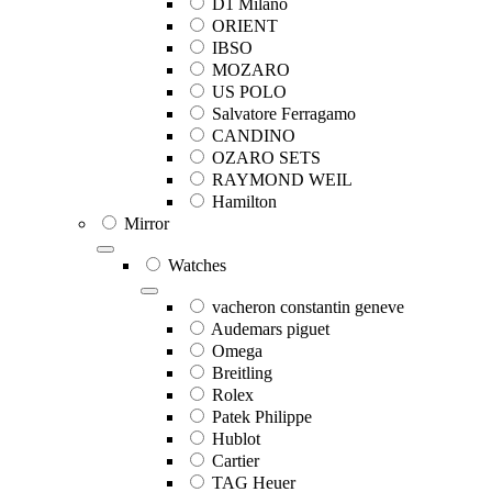
D1 Milano
ORIENT
IBSO
MOZARO
US POLO
Salvatore Ferragamo
CANDINO
OZARO SETS
RAYMOND WEIL
Hamilton
Mirror
Watches
vacheron constantin geneve
Audemars piguet
Omega
Breitling
Rolex
Patek Philippe
Hublot
Cartier
TAG Heuer