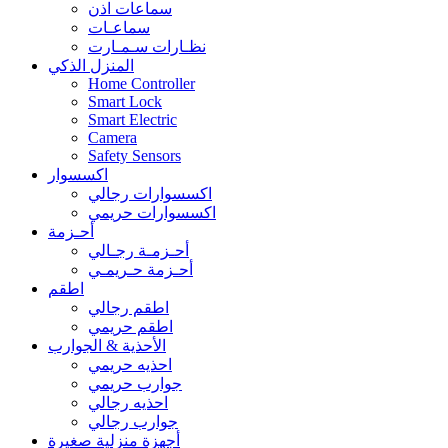
سماعات اذن
سماعـات
نظـارات سـمـارت
المنزل الذكي
Home Controller
Smart Lock
Smart Electric
Camera
Safety Sensors
اكسسوار
اكسسوارات رجالي
اكسسوارات حريمي
أحـزمة
أحـزمـة رجـالي
أحـزمة حـريمـي
اطقم
اطقم رجالي
اطقم حريمي
الأحذية & الجوارب
احذيه حريمي
جوارب حريمي
احذيه رجالي
جوارب رجالي
أجهزة منزلية صغيرة