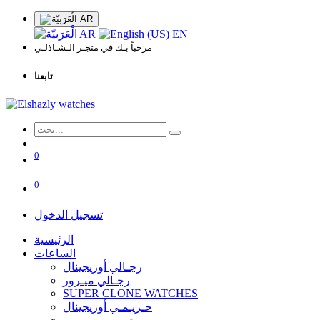
AR
AR
EN
مرحباً بـك في متجـر الـشـاذلـي
تابعنا
0
0
تسجيل الدخول
الرئيسية
الساعات
رجـالي أوريجينال
رجـالي ميـرور
SUPER CLONE WATCHES
حـريـمـي أوريجينال