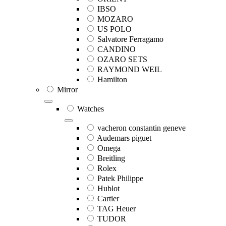
IBSO
MOZARO
US POLO
Salvatore Ferragamo
CANDINO
OZARO SETS
RAYMOND WEIL
Hamilton
Mirror
Watches
vacheron constantin geneve
Audemars piguet
Omega
Breitling
Rolex
Patek Philippe
Hublot
Cartier
TAG Heuer
TUDOR