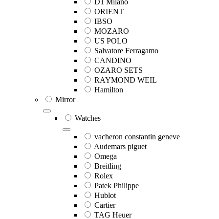
D1 Milano
ORIENT
IBSO
MOZARO
US POLO
Salvatore Ferragamo
CANDINO
OZARO SETS
RAYMOND WEIL
Hamilton
Mirror
Watches
vacheron constantin geneve
Audemars piguet
Omega
Breitling
Rolex
Patek Philippe
Hublot
Cartier
TAG Heuer