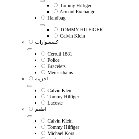
Tommy Hilfiger
Armani Exchange
Handbag
TOMMY HILFIGER
Calvin Klein
اكسسوارات
Cerruti 1881
Police
Bracelets
Men's chains
احزمه
Calvin Klein
Tommy Hilfiger
Lacoste
اطقم
Calvin Klein
Tommy Hilfiger
Michael Kors