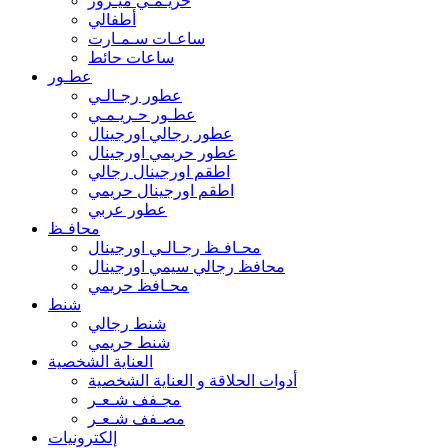
حريـمـي ميـرور
أطفالي
ساعـات سـمـارت
ساعات حائط
عطـور
عطور رجـالـي
عطـور حـريـمـي
عطور رجالي اورجينال
عطور حريمي اورجينال
اطقم اورجينال رجالي
اطقم اورجينال حريمي
عطور عربي
محافـظ
محـافـظ رجـالـي اورجينال
محافظ رجالي سيمي اورجينال
محـافظ حريمي
شنط
شنط رجالي
شنط حريمي
العناية الشخصية
أدوات الحلاقة و العناية الشخصية
مجـفف شـعـر
مصـفف شـعـر
إلكترونيات