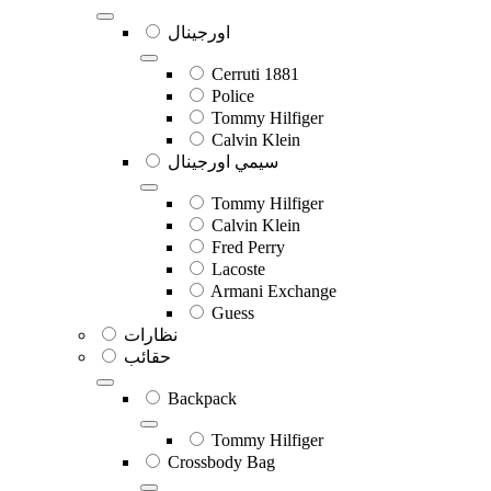
اورجينال
Cerruti 1881
Police
Tommy Hilfiger
Calvin Klein
سيمي اورجينال
Tommy Hilfiger
Calvin Klein
Fred Perry
Lacoste
Armani Exchange
Guess
نظارات
حقائب
Backpack
Tommy Hilfiger
Crossbody Bag