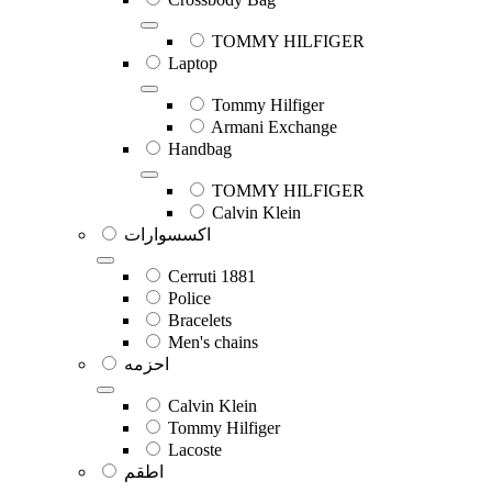
TOMMY HILFIGER
Laptop
Tommy Hilfiger
Armani Exchange
Handbag
TOMMY HILFIGER
Calvin Klein
اكسسوارات
Cerruti 1881
Police
Bracelets
Men's chains
احزمه
Calvin Klein
Tommy Hilfiger
Lacoste
اطقم