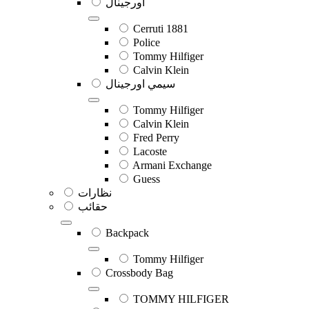
اورجينال
Cerruti 1881
Police
Tommy Hilfiger
Calvin Klein
سيمي اورجينال
Tommy Hilfiger
Calvin Klein
Fred Perry
Lacoste
Armani Exchange
Guess
نظارات
حقائب
Backpack
Tommy Hilfiger
Crossbody Bag
TOMMY HILFIGER