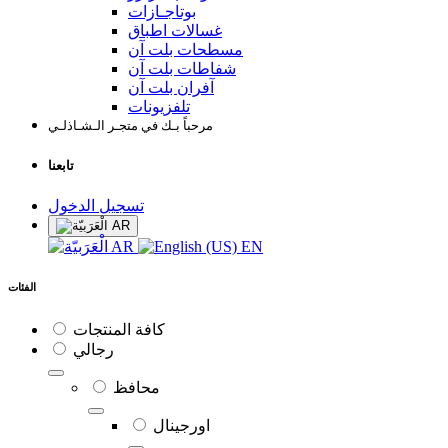
بوتاجـازات
غسالات اطباق
مسطحات بلت آن
شفاطات بلت آن
آفران بلت آن
تلفزيونات
مرحباً بـك في متجـر الـشـاذلـي
تابعنا
تسجيل الدخول
AR
AR
EN
الفئات
كافة المنتجات
رجالي
محافظ
اورجينال