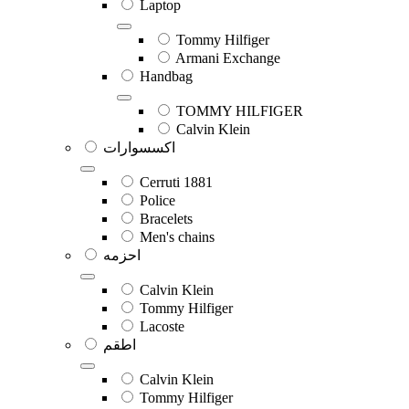
Laptop
Tommy Hilfiger
Armani Exchange
Handbag
TOMMY HILFIGER
Calvin Klein
اكسسوارات
Cerruti 1881
Police
Bracelets
Men's chains
احزمه
Calvin Klein
Tommy Hilfiger
Lacoste
اطقم
Calvin Klein
Tommy Hilfiger