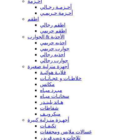
أحـزمة
أحـزمـة رجـالي
أحـزمة حـريمـي
اطقم
اطقم رجالي
اطقم حريمي
الأحذية & الجوارب
احذيه حريمي
جوارب حريمي
احذيه رجالي
جوارب رجالي
أجهزة منزلية صغيرة
قلايـة هوائيـة
خلاطـات و عجـانـات
مكانس
مبـرد ميـاه
سخانـات ميـاه
هـاند بلينـدر
شفاطات
ميكرويـف
أجهـزة منـزلية كبيرة
تكيفـات
غسالات ملابس ومجففات
ثلاجات و ديب فريزر