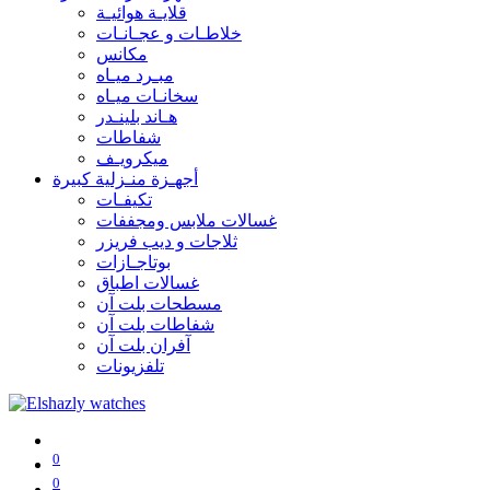
قلايـة هوائيـة
خلاطـات و عجـانـات
مكانس
مبـرد ميـاه
سخانـات ميـاه
هـاند بلينـدر
شفاطات
ميكرويـف
أجهـزة منـزلية كبيرة
تكيفـات
غسالات ملابس ومجففات
ثلاجات و ديب فريزر
بوتاجـازات
غسالات اطباق
مسطحات بلت آن
شفاطات بلت آن
آفران بلت آن
تلفزيونات
0
0