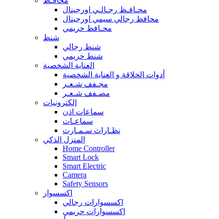
محافـظ
محـافـظ رجـالـي اورجينال
محافظ رجالي سيمي اورجينال
محـافظ حريمي
شنط
شنط رجالي
شنط حريمي
العناية الشخصية
أدوات الحلاقة و العناية الشخصية
مجـفف شـعـر
مصـفف شـعـر
إلكترونيات
سماعات اذن
سماعـات
نظـارات سـمـارت
المنزل الذكي
Home Controller
Smart Lock
Smart Electric
Camera
Safety Sensors
اكسسوار
اكسسوارات رجالي
اكسسوارات حريمي