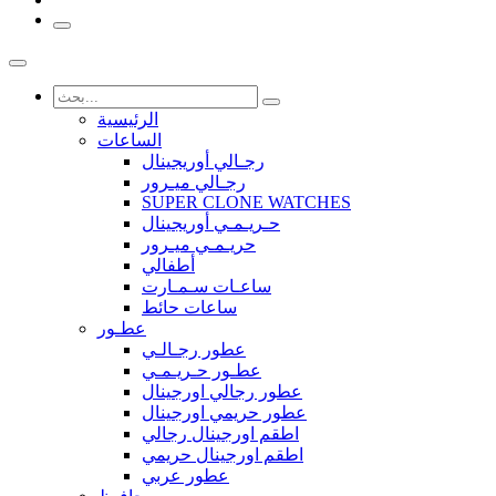
الرئيسية
الساعات
رجـالي أوريجينال
رجـالي ميـرور
SUPER CLONE WATCHES
حـريـمـي أوريجينال
حريـمـي ميـرور
أطفالي
ساعـات سـمـارت
ساعات حائط
عطـور
عطور رجـالـي
عطـور حـريـمـي
عطور رجالي اورجينال
عطور حريمي اورجينال
اطقم اورجينال رجالي
اطقم اورجينال حريمي
عطور عربي