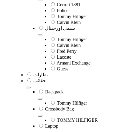
Cerruti 1881
Police
Tommy Hilfiger
Calvin Klein
سيمي اورجينال
Tommy Hilfiger
Calvin Klein
Fred Perry
Lacoste
Armani Exchange
Guess
نظارات
حقائب
Backpack
Tommy Hilfiger
Crossbody Bag
TOMMY HILFIGER
Laptop