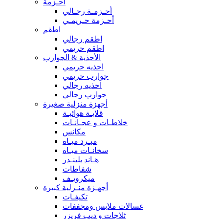
أحـزمة
أحـزمـة رجـالي
أحـزمة حـريمـي
اطقم
اطقم رجالي
اطقم حريمي
الأحذية & الجوارب
احذيه حريمي
جوارب حريمي
احذيه رجالي
جوارب رجالي
أجهزة منزلية صغيرة
قلايـة هوائيـة
خلاطـات و عجـانـات
مكانس
مبـرد ميـاه
سخانـات ميـاه
هـاند بلينـدر
شفاطات
ميكرويـف
أجهـزة منـزلية كبيرة
تكيفـات
غسالات ملابس ومجففات
ثلاجات و ديب فريزر