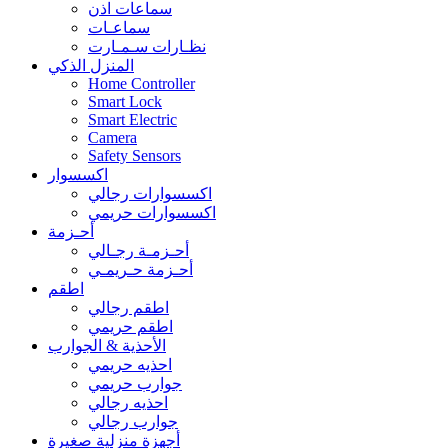
سماعات اذن
سماعـات
نظـارات سـمـارت
المنزل الذكي
Home Controller
Smart Lock
Smart Electric
Camera
Safety Sensors
اكسسوار
اكسسوارات رجالي
اكسسوارات حريمي
أحـزمة
أحـزمـة رجـالي
أحـزمة حـريمـي
اطقم
اطقم رجالي
اطقم حريمي
الأحذية & الجوارب
احذيه حريمي
جوارب حريمي
احذيه رجالي
جوارب رجالي
أجهزة منزلية صغيرة