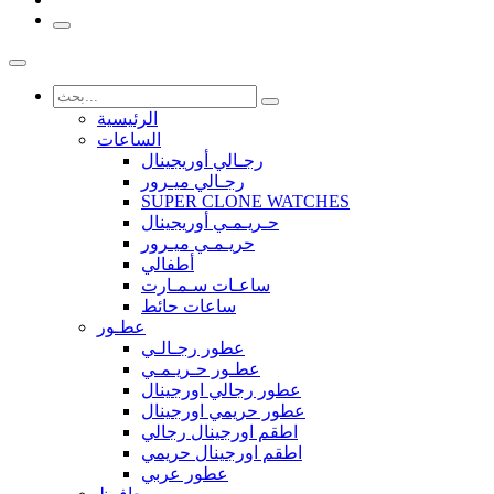
الرئيسية
الساعات
رجـالي أوريجينال
رجـالي ميـرور
SUPER CLONE WATCHES
حـريـمـي أوريجينال
حريـمـي ميـرور
أطفالي
ساعـات سـمـارت
ساعات حائط
عطـور
عطور رجـالـي
عطـور حـريـمـي
عطور رجالي اورجينال
عطور حريمي اورجينال
اطقم اورجينال رجالي
اطقم اورجينال حريمي
عطور عربي