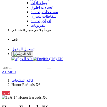
بوتاجـازات
غسالات اطباق
مسطحات بلت آن
شفاطات بلت آن
آفران بلت آن
تلفزيونات
مرحباً بـك في متجـر الـشـاذلـي
تابعنا
تسجيل الدخول
AR
AR
EN
AHMED
كافة المنتجات
Honor Earbuds X6
جديد!