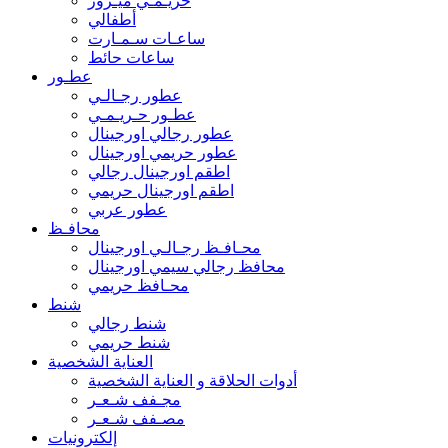
حريـمـي ميـرور
أطفالي
ساعـات سـمـارت
ساعات حائط
عطـور
عطور رجـالـي
عطـور حـريـمـي
عطور رجالي اورجينال
عطور حريمي اورجينال
اطقم اورجينال رجالي
اطقم اورجينال حريمي
عطور عربي
محافـظ
محـافـظ رجـالـي اورجينال
محافظ رجالي سيمي اورجينال
محـافظ حريمي
شنط
شنط رجالي
شنط حريمي
العناية الشخصية
أدوات الحلاقة و العناية الشخصية
مجـفف شـعـر
مصـفف شـعـر
إلكترونيات