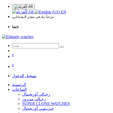
AR
AR
EN
مرحباً بـك في متجـر الـشـاذلـي
تابعنا
0
0
تسجيل الدخول
الرئيسية
الساعات
رجـالي أوريجينال
رجـالي ميـرور
SUPER CLONE WATCHES
حـريـمـي أوريجينال