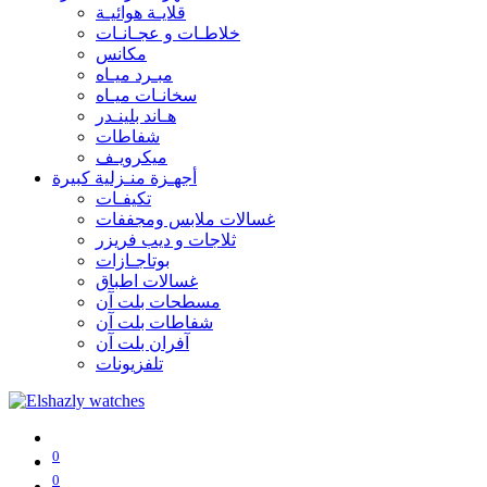
قلايـة هوائيـة
خلاطـات و عجـانـات
مكانس
مبـرد ميـاه
سخانـات ميـاه
هـاند بلينـدر
شفاطات
ميكرويـف
أجهـزة منـزلية كبيرة
تكيفـات
غسالات ملابس ومجففات
ثلاجات و ديب فريزر
بوتاجـازات
غسالات اطباق
مسطحات بلت آن
شفاطات بلت آن
آفران بلت آن
تلفزيونات
0
0