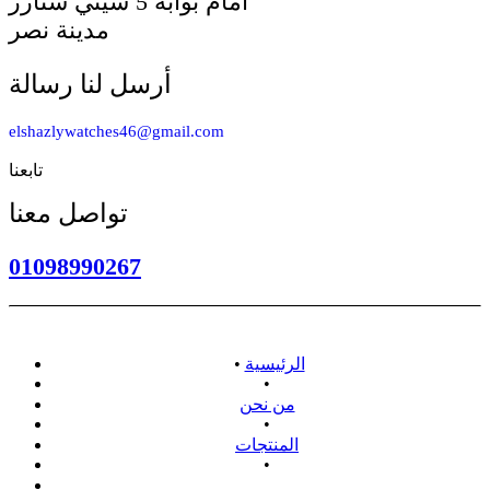
أمام بوابه 5 سيتي ستارز
مدينة نصر
أرسل لنا رسالة
elshazlywatches46@gmail.com
تابعنا
تواصل معنا
01098990267
الرئيسية
•
•
من نحن
•
المنتجات
•
سياسة الاسترداد