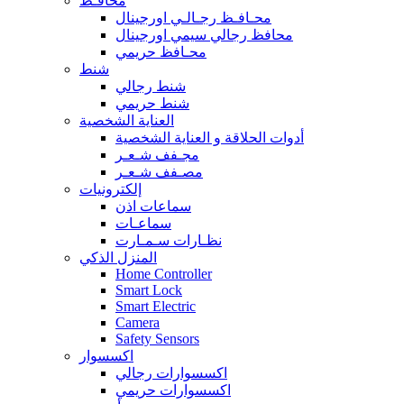
محافـظ
محـافـظ رجـالـي اورجينال
محافظ رجالي سيمي اورجينال
محـافظ حريمي
شنط
شنط رجالي
شنط حريمي
العناية الشخصية
أدوات الحلاقة و العناية الشخصية
مجـفف شـعـر
مصـفف شـعـر
إلكترونيات
سماعات اذن
سماعـات
نظـارات سـمـارت
المنزل الذكي
Home Controller
Smart Lock
Smart Electric
Camera
Safety Sensors
اكسسوار
اكسسوارات رجالي
اكسسوارات حريمي