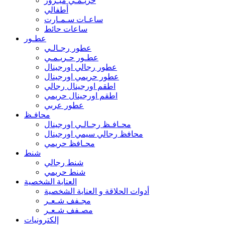
حريـمـي ميـرور
أطفالي
ساعـات سـمـارت
ساعات حائط
عطـور
عطور رجـالـي
عطـور حـريـمـي
عطور رجالي اورجينال
عطور حريمي اورجينال
اطقم اورجينال رجالي
اطقم اورجينال حريمي
عطور عربي
محافـظ
محـافـظ رجـالـي اورجينال
محافظ رجالي سيمي اورجينال
محـافظ حريمي
شنط
شنط رجالي
شنط حريمي
العناية الشخصية
أدوات الحلاقة و العناية الشخصية
مجـفف شـعـر
مصـفف شـعـر
إلكترونيات