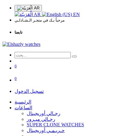
AR
AR
EN
مرحباً بـك في متجـر الـشـاذلـي
تابعنا
0
0
تسجيل الدخول
الرئيسية
الساعات
رجـالي أوريجينال
رجـالي ميـرور
SUPER CLONE WATCHES
حـريـمـي أوريجينال