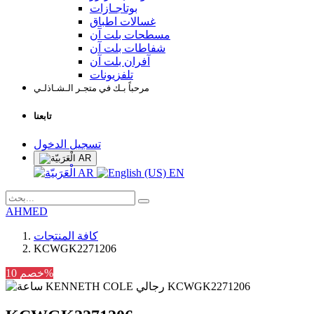
بوتاجـازات
غسالات اطباق
مسطحات بلت آن
شفاطات بلت آن
آفران بلت آن
تلفزيونات
مرحباً بـك في متجـر الـشـاذلـي
تابعنا
تسجيل الدخول
AR
AR
EN
AHMED
كافة المنتجات
KCWGK2271206
خصم 10%