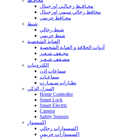
محافـظ
محـافـظ رجـالـي اورجينال
محافظ رجالي سيمي اورجينال
محـافظ حريمي
شنط
شنط رجالي
شنط حريمي
العناية الشخصية
أدوات الحلاقة و العناية الشخصية
مجـفف شـعـر
مصـفف شـعـر
إلكترونيات
سماعات اذن
سماعـات
نظـارات سـمـارت
المنزل الذكي
Home Controller
Smart Lock
Smart Electric
Camera
Safety Sensors
اكسسوار
اكسسوارات رجالي
اكسسوارات حريمي