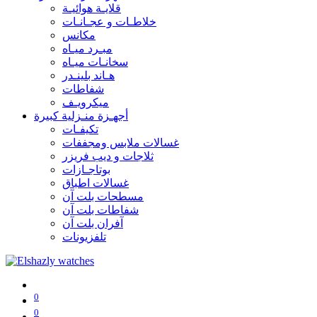
قلايـة هوائيـة
خلاطـات و عجـانـات
مكانس
مبـرد ميـاه
سخانـات ميـاه
هـاند بلينـدر
شفاطات
ميكرويـف
أجهـزة منـزلية كبيرة
تكيفـات
غسالات ملابس ومجففات
ثلاجات و ديب فريزر
بوتاجـازات
غسالات اطباق
مسطحات بلت آن
شفاطات بلت آن
آفران بلت آن
تلفزيونات
0
0