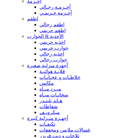
أحـزمة
أحـزمـة رجـالي
أحـزمة حـريمـي
اطقم
اطقم رجالي
اطقم حريمي
الأحذية & الجوارب
احذيه حريمي
جوارب حريمي
احذيه رجالي
جوارب رجالي
أجهزة منزلية صغيرة
قلايـة هوائيـة
خلاطـات و عجـانـات
مكانس
مبـرد ميـاه
سخانـات ميـاه
هـاند بلينـدر
شفاطات
ميكرويـف
أجهـزة منـزلية كبيرة
تكيفـات
غسالات ملابس ومجففات
ثلاجات و ديب فريزر