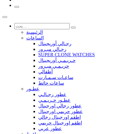
الرئيسية
الساعات
رجـالي أوريجينال
رجـالي ميـرور
SUPER CLONE WATCHES
حـريـمـي أوريجينال
حريـمـي ميـرور
أطفالي
ساعـات سـمـارت
ساعات حائط
عطـور
عطور رجـالـي
عطـور حـريـمـي
عطور رجالي اورجينال
عطور حريمي اورجينال
اطقم اورجينال رجالي
اطقم اورجينال حريمي
عطور عربي