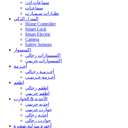
سماعات اذن
سماعـات
نظـارات سـمـارت
المنزل الذكي
Home Controller
Smart Lock
Smart Electric
Camera
Safety Sensors
اكسسوار
اكسسوارات رجالي
اكسسوارات حريمي
أحـزمة
أحـزمـة رجـالي
أحـزمة حـريمـي
اطقم
اطقم رجالي
اطقم حريمي
الأحذية & الجوارب
احذيه حريمي
جوارب حريمي
احذيه رجالي
جوارب رجالي
أجهزة منزلية صغيرة