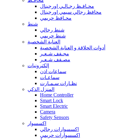
محافـظ
محـافـظ رجـالـي اورجينال
محافظ رجالي سيمي اورجينال
محـافظ حريمي
شنط
شنط رجالي
شنط حريمي
العناية الشخصية
أدوات الحلاقة و العناية الشخصية
مجـفف شـعـر
مصـفف شـعـر
إلكترونيات
سماعات اذن
سماعـات
نظـارات سـمـارت
المنزل الذكي
Home Controller
Smart Lock
Smart Electric
Camera
Safety Sensors
اكسسوار
اكسسوارات رجالي
اكسسوارات حريمي