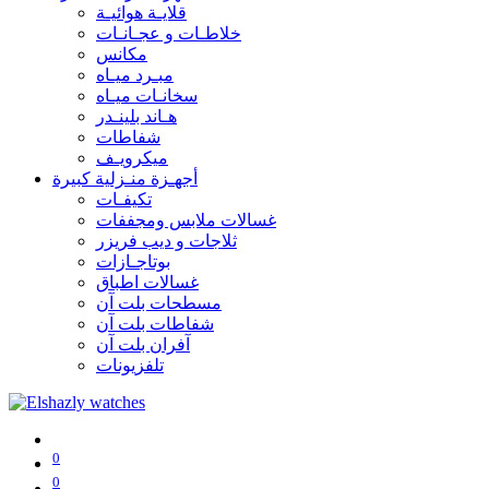
قلايـة هوائيـة
خلاطـات و عجـانـات
مكانس
مبـرد ميـاه
سخانـات ميـاه
هـاند بلينـدر
شفاطات
ميكرويـف
أجهـزة منـزلية كبيرة
تكيفـات
غسالات ملابس ومجففات
ثلاجات و ديب فريزر
بوتاجـازات
غسالات اطباق
مسطحات بلت آن
شفاطات بلت آن
آفران بلت آن
تلفزيونات
0
0