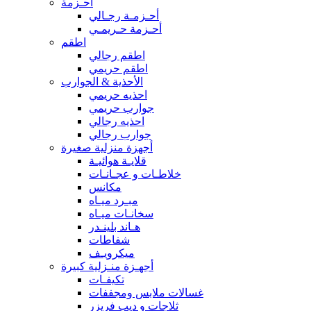
أحـزمة
أحـزمـة رجـالي
أحـزمة حـريمـي
اطقم
اطقم رجالي
اطقم حريمي
الأحذية & الجوارب
احذيه حريمي
جوارب حريمي
احذيه رجالي
جوارب رجالي
أجهزة منزلية صغيرة
قلايـة هوائيـة
خلاطـات و عجـانـات
مكانس
مبـرد ميـاه
سخانـات ميـاه
هـاند بلينـدر
شفاطات
ميكرويـف
أجهـزة منـزلية كبيرة
تكيفـات
غسالات ملابس ومجففات
ثلاجات و ديب فريزر