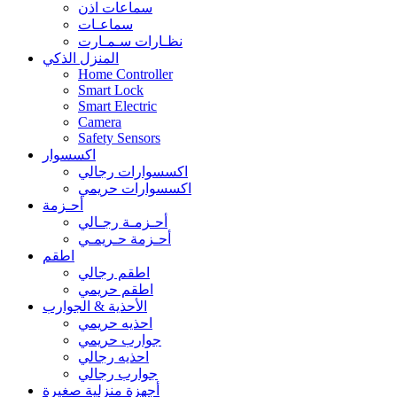
سماعات اذن
سماعـات
نظـارات سـمـارت
المنزل الذكي
Home Controller
Smart Lock
Smart Electric
Camera
Safety Sensors
اكسسوار
اكسسوارات رجالي
اكسسوارات حريمي
أحـزمة
أحـزمـة رجـالي
أحـزمة حـريمـي
اطقم
اطقم رجالي
اطقم حريمي
الأحذية & الجوارب
احذيه حريمي
جوارب حريمي
احذيه رجالي
جوارب رجالي
أجهزة منزلية صغيرة