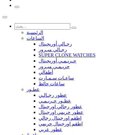
الرئيسية
الساعات
رجـالي أوريجينال
رجـالي ميـرور
SUPER CLONE WATCHES
حـريـمـي أوريجينال
حريـمـي ميـرور
أطفالي
ساعـات سـمـارت
ساعات حائط
عطـور
عطور رجـالـي
عطـور حـريـمـي
عطور رجالي اورجينال
عطور حريمي اورجينال
اطقم اورجينال رجالي
اطقم اورجينال حريمي
عطور عربي