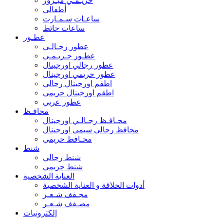
حريـمـي ميـرور
أطفالي
ساعـات سـمـارت
ساعات حائط
عطـور
عطور رجـالـي
عطـور حـريـمـي
عطور رجالي اورجينال
عطور حريمي اورجينال
اطقم اورجينال رجالي
اطقم اورجينال حريمي
عطور عربي
محافـظ
محـافـظ رجـالـي اورجينال
محافظ رجالي سيمي اورجينال
محـافظ حريمي
شنط
شنط رجالي
شنط حريمي
العناية الشخصية
أدوات الحلاقة و العناية الشخصية
مجـفف شـعـر
مصـفف شـعـر
إلكترونيات