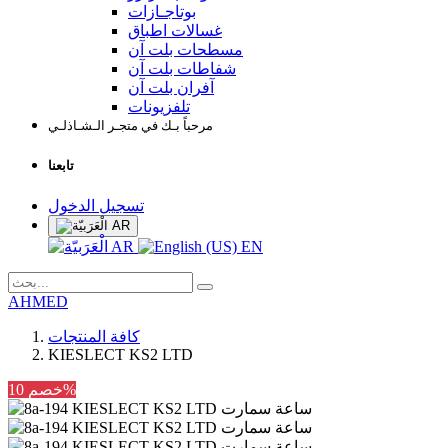
بوتاجـازات
غسالات اطباق
مسطحات بلت آن
شفاطات بلت آن
آفران بلت آن
تلفزيونات
مرحباً بـك في متجـر الـشـاذلـي
تابعنا
تسجيل الدخول
AR
AR
EN
AHMED
كافة المنتجات
KIESLECT KS2 LTD
خصم 10%