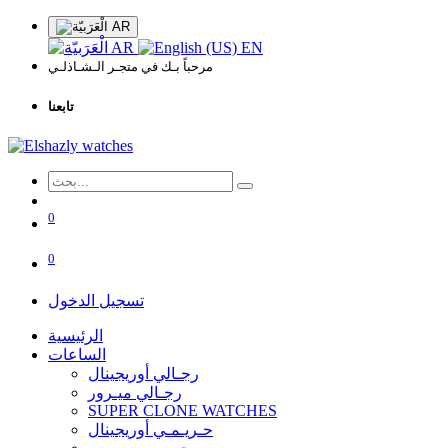
AR
AR
EN
مرحباً بـك في متجـر الـشـاذلـي
تابعنا
0
0
تسجيل الدخول
الرئيسية
الساعات
رجـالي أوريجينال
رجـالي ميـرور
SUPER CLONE WATCHES
حـريـمـي أوريجينال